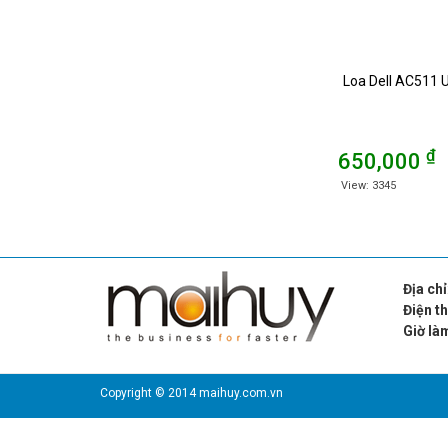
Loa Dell AC511 
₫
650,000
View: 3345
Địa chỉ
Điện t
Giờ là
Chủ n
Copyright © 2014 maihuy.com.vn