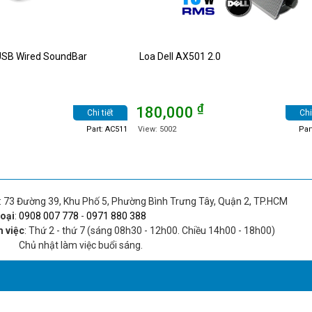
USB Wired SoundBar
Loa Dell AX501 2.0
₫
180,000
Chi tiết
Chi
Part: AC511
View: 5002
Par
: 73 Đường 39, Khu Phố 5, Phường Bình Trưng Tây, Quận 2, TP.HCM
hoại
:
0908 007 778
-
0971 880 388
m việc
: Thứ 2 - thứ 7 (sáng 08h30 - 12h00. Chiều 14h00 - 18h00)
hật làm việc buổi sáng.