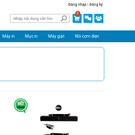
Đăng nhập
Đăng ký
0
Máy in
Mực in
Máy giặt
Nồi cơm điện