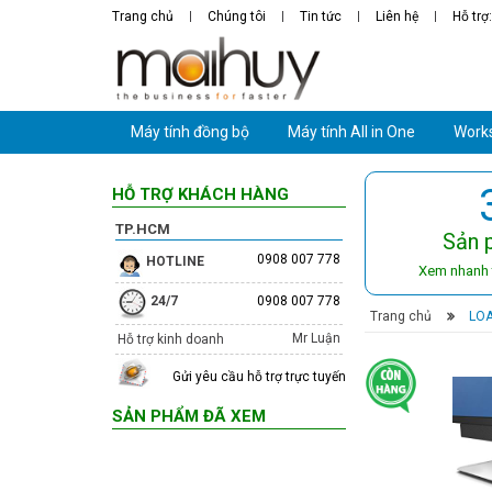
Trang chủ
Chúng tôi
Tin tức
Liên hệ
Hỗ trợ
Máy tính đồng bộ
Máy tính All in One
Works
HỖ TRỢ KHÁCH HÀNG
TP.HCM
Sản 
0908 007 778
HOTLINE
Xem nhanh 
24/7
0908 007 778
Trang chủ
›
LO
Mr Luận
Hỗ trợ kinh doanh
Gửi yêu cầu hỗ trợ trực tuyến
SẢN PHẨM ĐÃ XEM