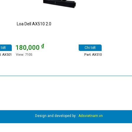
Loa Dell AX510 2.0
₫
180,000
 tiết
Chi tiết
t: AX501
View: 7105
Part: AX510
Design and developed by :
Adsvietnam.vn