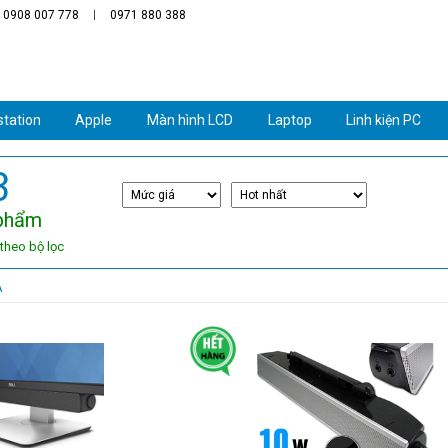
: 0908 007 778
0971 880 388
tation
Apple
Màn hình LCD
Laptop
Linh kiện PC
3
phẩm
theo bộ lọc
A