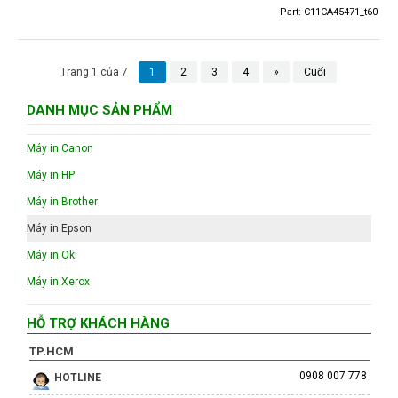
Part: C11CA45471_t60
Trang 1 của 7
1
2
3
4
»
Cuối
DANH MỤC SẢN PHẨM
Máy in Canon
Máy in HP
Máy in Brother
Máy in Epson
Máy in Oki
Máy in Xerox
HỖ TRỢ KHÁCH HÀNG
TP.HCM
0908 007 778
HOTLINE