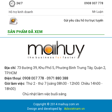
24/7
0908 007 778
Mr Luận
Hỗ trợ kinh doanh
Gửi yêu cầu hỗ trợ trực tuyến
SẢN PHẨM ĐÃ XEM
Địa chỉ
: 73 Đường 39, Khu Phố 5, Phường Bình Trưng Tây, Quận 2,
TP.HCM
Điện thoại
:
0908 007 778
-
0971 880 388
Giờ làm việc
: Thứ 2 - thứ 7 (sáng 08h30 - 12h00. Chiều 14h00 -
18h00)
Chủ nhật làm việc buổi sáng.
Copyright © 2014 maihuy.com.vn
Design and developed by :
Adsvietnam.vn