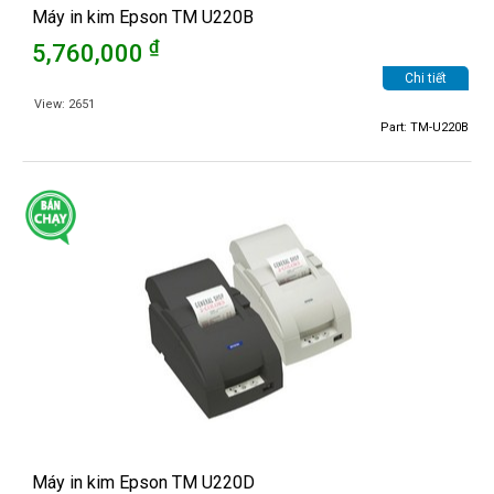
Máy in kim Epson TM U220B
₫
5,760,000
Chi tiết
View: 2651
Part: TM-U220B
Máy in kim Epson TM U220D