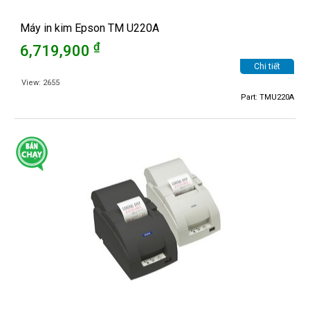
Máy in kim Epson TM U220A
₫
6,719,900
Chi tiết
View: 2655
Part: TMU220A