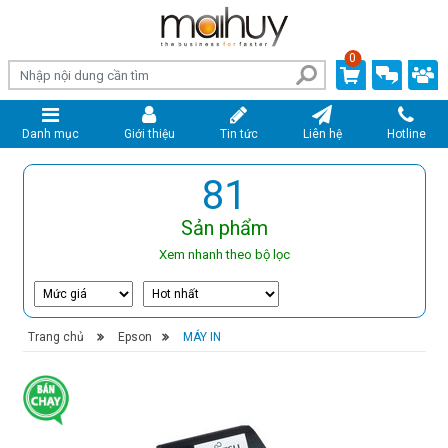
0
Danh mục
Giới thiệu
Tin tức
Liên hệ
Hotline
81
Sản phẩm
Xem nhanh theo bộ lọc
Trang chủ
›
Epson
›
MÁY IN