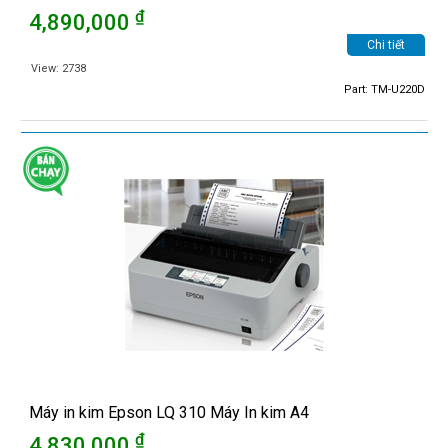
₫
4,890,000
Chi tiết
View: 2738
Part: TM-U220D
Máy in kim Epson LQ 310 Máy In kim A4
₫
4,830,000