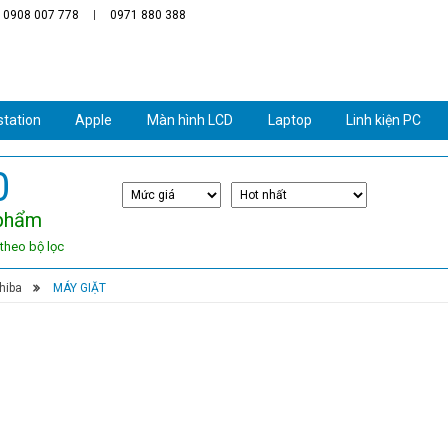
: 0908 007 778
0971 880 388
tation
Apple
Màn hình LCD
Laptop
Linh kiện PC
0
phẩm
theo bộ lọc
hiba
›
MÁY GIẶT