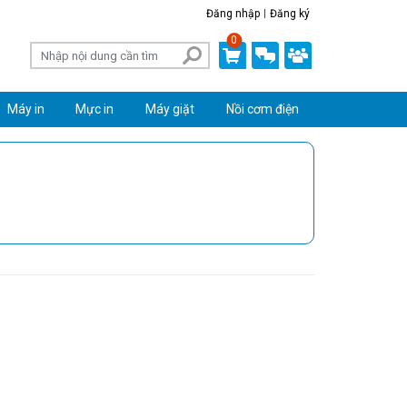
Đăng nhập
Đăng ký
0
Máy in
Mực in
Máy giặt
Nồi cơm điện