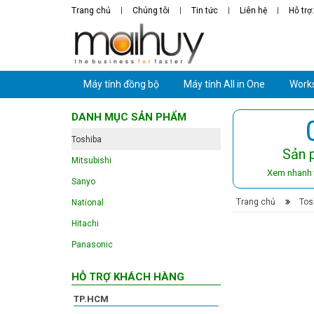
Trang chủ
Chúng tôi
Tin tức
Liên hệ
Hỗ trợ
Máy tính đồng bộ
Máy tính All in One
Works
DANH MỤC SẢN PHẨM
Toshiba
Sản 
Mitsubishi
Xem nhanh 
Sanyo
Trang chủ
›
Tos
National
Hitachi
Panasonic
HỖ TRỢ KHÁCH HÀNG
TP.HCM