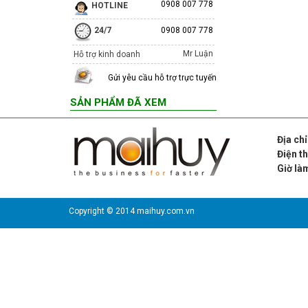
0908 007 778
HOTLINE
24/7
0908 007 778
Mr Luận
Hỗ trợ kinh doanh
Gửi yêu cầu hỗ trợ trực tuyến
SẢN PHẨM ĐÃ XEM
Địa chỉ
Điện t
Giờ là
Chủ n
Copyright © 2014 maihuy.com.vn