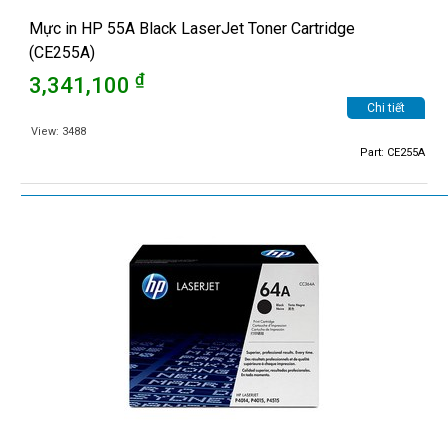
Mực in HP 55A Black LaserJet Toner Cartridge
(CE255A)
₫
3,341,100
Chi tiết
View: 3488
Part: CE255A