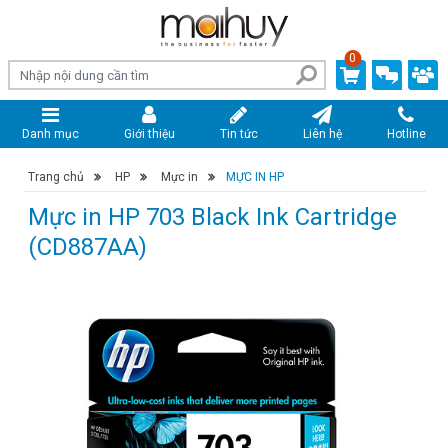
0
Danh mục
Giới thiệu
Tin tức
Liên hệ
Hotline
Trang chủ
›
HP
›
Mực in
›
MỰC IN HP
Mực in HP 703 Black Ink Cartridge
(CD887AA)