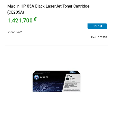
Mực in HP 85A Black LaserJet Toner Cartridge
(CE285A)
₫
1,421,700
Chi tiết
View: 5422
Part: CE285A