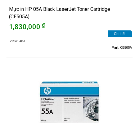
Mực in HP 05A Black LaserJet Toner Cartridge
(CE505A)
₫
1,830,000
Chi tiết
View: 4831
Part: CE505A