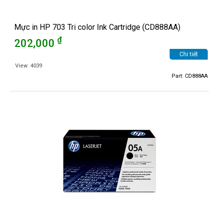
Mực in HP 703 Tri color Ink Cartridge (CD888AA)
₫
202,000
Chi tiết
View: 4039
Part: CD888AA