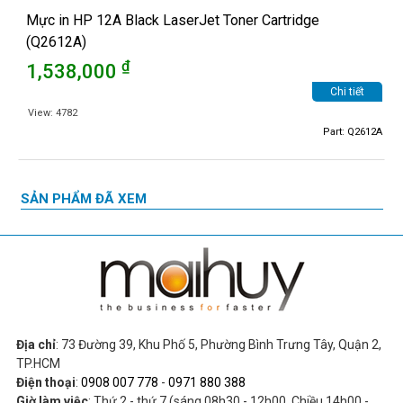
Mực in HP 12A Black LaserJet Toner Cartridge
(Q2612A)
₫
1,538,000
Chi tiết
View: 4782
Part: Q2612A
SẢN PHẨM ĐÃ XEM
Địa chỉ
: 73 Đường 39, Khu Phố 5, Phường Bình Trưng Tây, Quận 2,
TP.HCM
Điện thoại
:
0908 007 778
-
0971 880 388
Giờ làm việc
: Thứ 2 - thứ 7 (sáng 08h30 - 12h00. Chiều 14h00 -