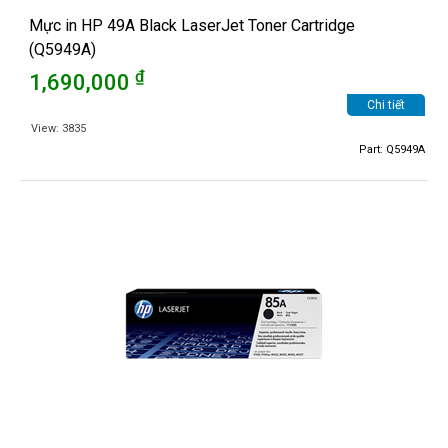
Mực in HP 49A Black LaserJet Toner Cartridge
(Q5949A)
₫
1,690,000
Chi tiết
View: 3835
Part: Q5949A