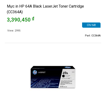
Mực in HP 64A Black LaserJet Toner Cartridge
(CC364A)
₫
3,390,450
Chi tiết
View: 2995
Part: CC364A