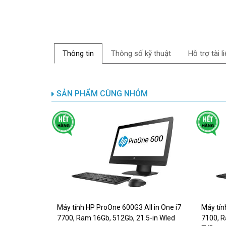
Thông tin
Thông số kỹ thuật
Hỗ trợ tài l
SẢN PHẨM CÙNG NHÓM
Máy tính HP ProOne 600G3 All in One i7
Máy tín
7700, Ram 16Gb, 512Gb, 21.5-in Wled
7100, R