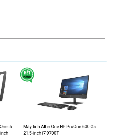
Elite One 800 G4 i7 8700
23.8 inch Wled IPS full HD
1920*1080
₫
10,650,000
Máy tính All in One HP
Elite One 800 G4 i5 8500
23.8 inch Wled IPS full HD
1920*1080
₫
8,500,000
Máy tính HP ProOne 600
G3 All in One i5 7500,
Ram 8Gb, SSD 256Gb,
21.5-inch full HD.
₫
0
 One i5
Máy tính All in One HP ProOne 600 G5
inch
21.5-inch i7 9700T