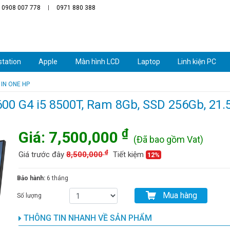
: 0908 007 778
0971 880 388
tation
Apple
Màn hình LCD
Laptop
Linh kiện PC
 IN ONE HP
00 G4 i5 8500T, Ram 8Gb, SSD 256Gb, 21.5 i
₫
Giá:
7,500,000
(Đã bao gồm Vat)
₫
Giá trước đây
8,500,000
Tiết kiệm
12%
Bảo hành:
6 tháng
Mua hàng
Số lượng
THÔNG TIN NHANH VỀ SẢN PHẨM