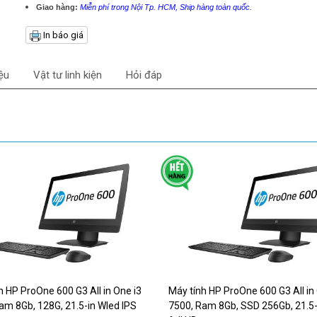
Giao hàng:
Miễn phí trong Nội Tp. HCM, Ship hàng toàn quốc.
In báo giá
iệu
Vật tư linh kiện
Hỏi đáp
h HP ProOne 600 G3 All in One i3
Máy tính HP ProOne 600 G3 All in
am 8Gb, 128G, 21.5-in Wled IPS
7500, Ram 8Gb, SSD 256Gb, 21.5-