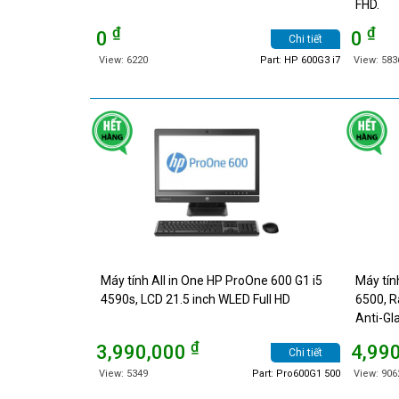
FHD.
₫
₫
0
0
Chi tiết
View: 6220
Part: HP 600G3 i7
View: 583
Máy tính All in One HP ProOne 600 G1 i5
Máy tín
4590s, LCD 21.5 inch WLED Full HD
6500, R
Anti-Gla
₫
3,990,000
4,99
Chi tiết
View: 5349
Part: Pro600G1 500
View: 906