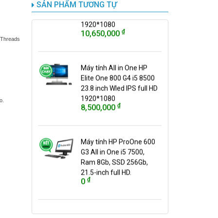
Elite One 800 G4 i7 8700
SẢN PHẨM TƯƠNG TỰ
23.8 inch Wled IPS full HD
1920*1080
₫
10,650,000
 Threads
Máy tính All in One HP
Elite One 800 G4 i5 8500
23.8 inch Wled IPS full HD
1920*1080
o.
₫
8,500,000
Máy tính HP ProOne 600
G3 All in One i5 7500,
Ram 8Gb, SSD 256Gb,
21.5-inch full HD.
₫
0
Máy tính All in One HP