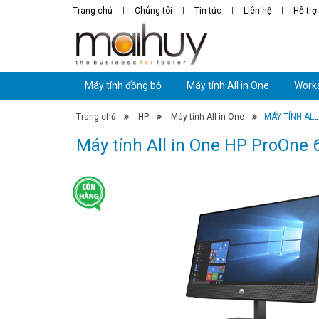
Trang chủ
Chúng tôi
Tin tức
Liên hệ
Hỗ trợ
Máy tính đồng bộ
Máy tính All in One
Works
Trang chủ
›
HP
›
Máy tính All in One
›
MÁY TÍNH ALL
Máy tính All in One HP ProOne 6