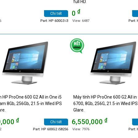
full HD.
₫
0
Chi tiết
6
Part: HP 600G3 i3
View: 6487
Part:
h HP ProOne 600 G2 All in One i5
Máy tính HP ProOne 600 G2 All in
am 8Gb, 256Gb, 21.5-in Wled IPS
6700, 8Gb, 256G, 21.5-in Wled IPS
re.
Glare.
₫
₫
0,000
6,550,000
Chi tiết
2
Part: HP 600G2 i58256
View: 7976
Part: