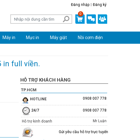
Đăng nhập
Đăng ký
0
Máy in
Mực in
Máy giặt
Nồi cơm điện
n full viền.
HỖ TRỢ KHÁCH HÀNG
TP.HCM
0908 007 778
HOTLINE
24/7
0908 007 778
Mr Luận
Hỗ trợ kinh doanh
Gửi yêu cầu hỗ trợ trực tuyến
Máy tính All in One HP