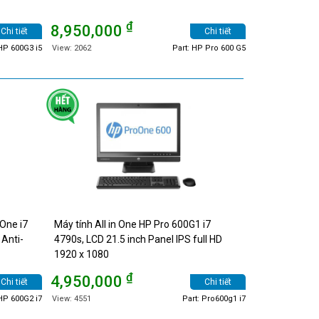
₫
8,950,000
Chi tiết
Chi tiết
 HP 600G3 i5
View: 2062
Part: HP Pro 600 G5
 One i7
Máy tính All in One HP Pro 600G1 i7
 Anti-
4790s, LCD 21.5 inch Panel IPS full HD
1920 x 1080
₫
4,950,000
Chi tiết
Chi tiết
 HP 600G2 i7
View: 4551
Part: Pro600g1 i7