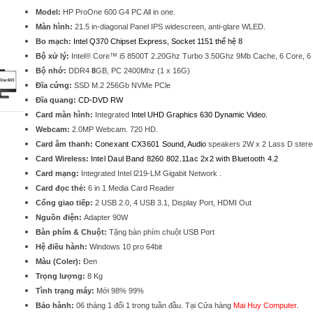
Model:
HP ProOne 600 G4 PC All in one.
Màn hình:
21.5 in-diagonal Panel IPS widescreen, anti-glare WLED.
Bo mạch:
Intel Q370 Chipset Express, Socket 1151 thế hệ 8
Bộ xử lý:
Intel® Core™ i5 8500T 2.20Ghz Turbo 3.50Ghz 9Mb Cache, 6 Core, 6
Bộ nhớ:
DDR4
8
GB
, PC 2400Mhz (1 x 16G)
Đĩa cứng:
SSD M.2 256Gb NVMe PCle
Đĩa quang:
CD-DVD RW
Card màn hình:
Integrated
Intel UHD Graphics 630 Dynamic Video.
Webcam:
2.0MP Webcam. 720 HD.
Card âm thanh:
Conexant CX3601
Sound, Audio
speakers 2W x 2 Lass D stere
Card Wireless:
Intel Daul Band 8260 802.11ac 2x2 with Bluetooth 4.2
Card mạng:
Integrated Intel l219-LM Gigabit Network .
Card đọc thẻ:
6 in 1 Media Card Reader
Cổng giao tiếp:
2 USB 2.0, 4 USB 3.1, Display Port, HDMI Out
Nguồn điện:
Adapter 90W
Bàn phím & Chuột:
Tặng bàn phím chuột USB Port
Hệ điều hành:
Windows 10 pro 64bit
Màu (Coler):
Đen
Trọng lượng:
8 Kg
Tình trạng máy:
Mới 98% 99%
Bảo hành:
06 tháng 1 đổi 1 trong tuần đầu. Tại Cửa hàng
Mai Huy Computer
.